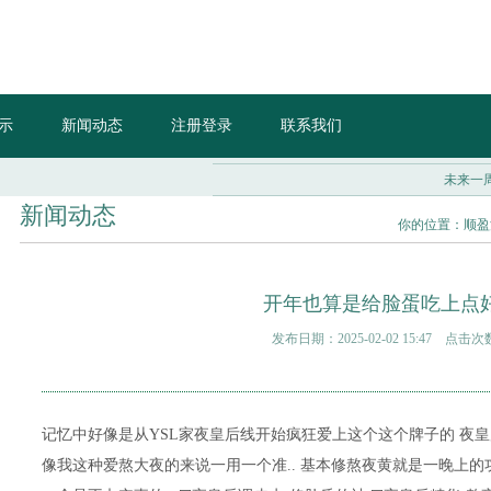
示
新闻动态
注册登录
联系我们
未来一周还
新闻动态
你的位置：
顺盈
开年也算是给脸蛋吃上点
发布日期：2025-02-02 15:47 点击次
记忆中好像是从YSL家夜皇后线开始疯狂爱上这个这个牌子的 夜
像我这种爱熬大夜的来说一用一个准.. 基本修熬夜黄就是一晚上的