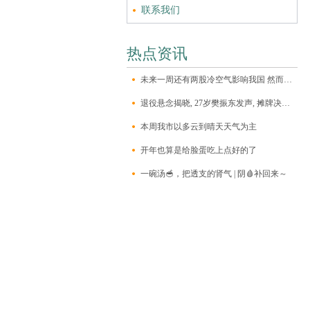
联系我们
热点资讯
未来一周还有两股冷空气影响我国 然而这里的“三九”将暖如初春？
退役悬念揭晓, 27岁樊振东发声, 摊牌决定, 王皓看懂了
本周我市以多云到晴天天气为主
开年也算是给脸蛋吃上点好的了
一碗汤🥣，把透支的肾气 | 阴🩸补回来～