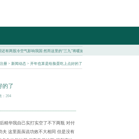
有两股冷空气影响我国 然而这里的“三九”将暖如初春？...
退役悬念揭晓, 27岁樊振东发声
注册
>
新闻动态
> 开年也算是给脸蛋吃上点好的了
好的了
数：204
皇后精华我自己实打实空了不下两瓶 对付
功夫 这里面虽说功效不大相同 但是没有