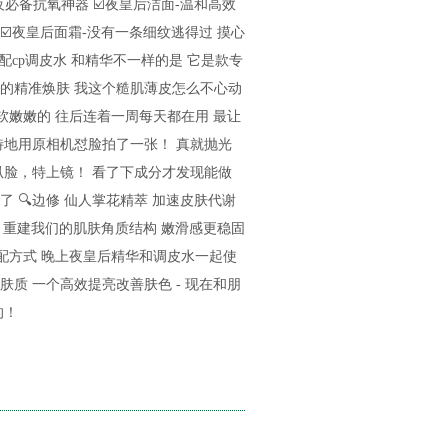
熬夜必备抗氧神器 ☑️夜皇后洁面-温和高效
 ☑️夜皇后面霜-没有一条细纹逃得过 摸心
官配cp调皮水 和精华不一样的是 它是款专
的精准焕肤 我这个糙肌薄皮怎么不心动
软嫩嫩的 往后连着一周每天都在用 最让
特地用原相机怼脸拍了一张！ 真就抛光
扒脸，特上镜！ 看了下成分才发现能做
 🔍边修 仙人掌花精萃 加速皮肤代谢
因子 重建我们的肌肤角质结构 嫩滑感更稳固
配方式 晚上夜皇后精华和调皮水一起使
质 一个高效提亮改善肤色 - 现在和朋
的！