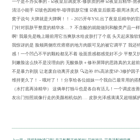
一个是不办实事的 - ☑️夜皇后调皮水-修肤质的神 ☑️夜皇后精华-
清洁小能手 ☑️玻色因精华-嘭弹肌肤它懂 ☑️夜皇后眼霜-眼周冰美式
窝子说句 大牌就是大牌啊！！ - 2025开年YSL出了夜皇后精华的
门针对肌肤平整度的精华水…？ 不含酸的就能做到和酸类产品一样
啊! 我最先是晚上睡前用它当爽肤水给皮肤打了个底 头天起床脸软
我惊讶的是 脸颊两侧疙疙瘩瘩的地方肉眼可见的被它调平了 我还
感！一个凹凸不平的颗粒都见不着 妆面质感都感觉好不少 平整又
到嫩脸这么快不是没理由的 无酸焕肤＋修补屏障的思路真的太超前了
不是暴力剥脱 让老废自动离开皮肤 🔍边补 8%高浓度SP-3修护
维持更久了！ - 哦对了！！分享给各位姐妹一个我自己最常用的搭
（水打底再涂精华） 这俩单打独斗也是各自有活儿！一个调皮改善肤
友出门拍照就像行走的美颜相机似的…. 皮肤光泽感满满又超细腻